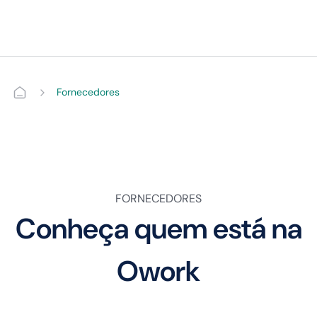
Seja afiliado
Fornecedores
Notícias
Cadastre-se
FORNECEDORES
Conheça quem está na
Entrar
Owork